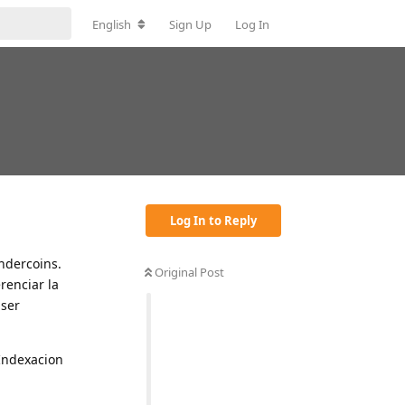
English
Sign Up
Log In
Log In to Reply
ndercoins.
Original Post
renciar la
 ser
Indexacion