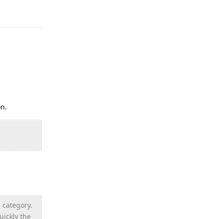
Reply
on.
 category.
uickly the