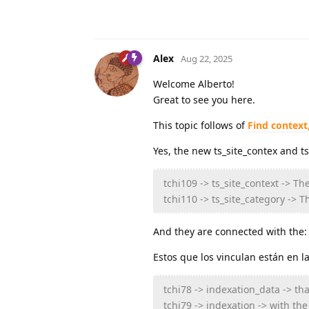
Alex
Aug 22, 2025
Welcome Alberto!
Great to see you here.
This topic follows of
Find context
Yes, the new ts_site_contex and t
tchi109 -> ts_site_context -> Th
tchi110 -> ts_site_category -> 
And they are connected with the:
Estos que los vinculan están en l
tchi78 -> indexation_data -> t
tchi79 -> indexation -> with th